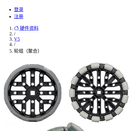
登录
注册
硬件资料
/
V5
/
轮组（聚合）