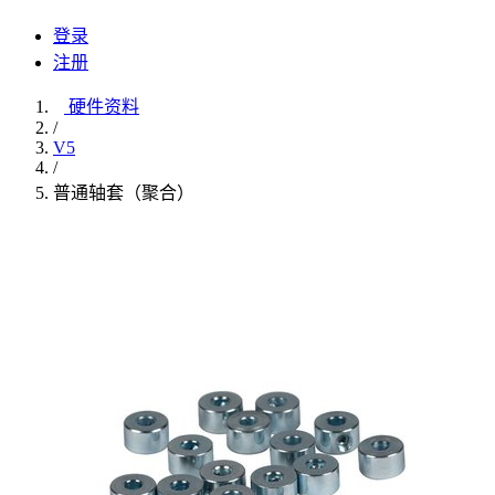
登录
注册
硬件资料
/
V5
/
普通轴套（聚合）