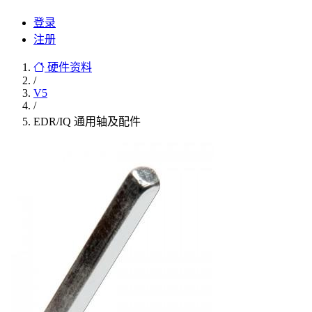
登录
注册
硬件资料
/
V5
/
EDR/IQ 通用轴及配件