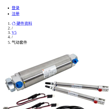
登录
注册
硬件资料
/
V5
/
气动套件