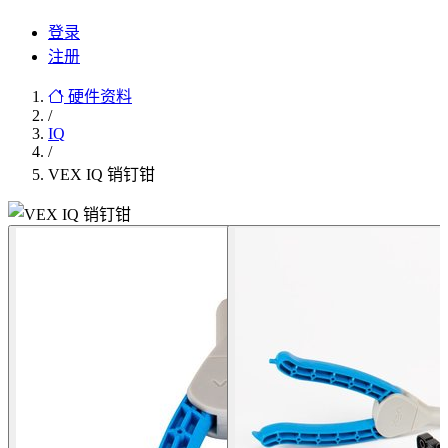
登录
注册
硬件资料
/
IQ
/
VEX IQ 销钉钳