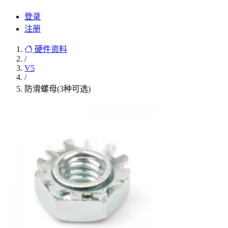
登录
注册
硬件资料
/
V5
/
防滑螺母(3种可选)