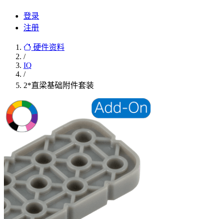
登录
注册
硬件资料
/
IQ
/
2*直梁基础附件套装