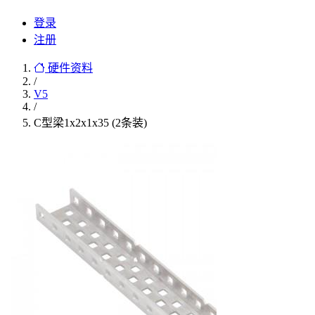
登录
注册
硬件资料
/
V5
/
C型梁1x2x1x35 (2条装)