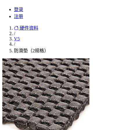
登录
注册
硬件资料
/
V5
/
防滑垫（2规格）