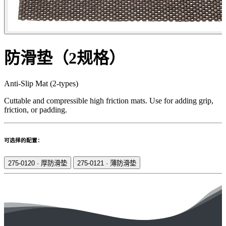
防滑垫（2规格）
Anti-Slip Mat (2-types)
Cuttable and compressible high friction mats. Use for adding grip,
friction, or padding.
可选择的配置：
275-0120
·
厚防滑垫
275-0121
·
薄防滑垫