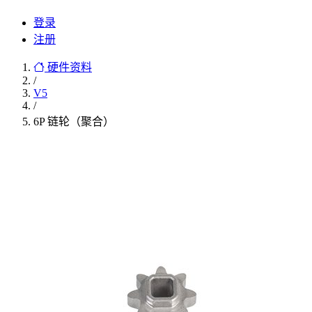
登录
注册
硬件资料
/
V5
/
6P 链轮（聚合）