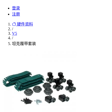
登录
注册
硬件资料
/
V5
/
坦克履带套装