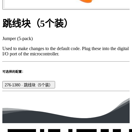
跳线块（5个装）
Jumper (5-pack)
Used to make changes to the default code. Plug these into the digital
I/O port of the microcontroller.
可选择的配置：
276-1380
·
跳线块（5个装）