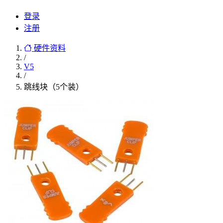
登录
注册
硬件资料
/
V5
/
跳线块（5个装）