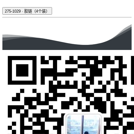
275-1029
·
胶链（4个装）