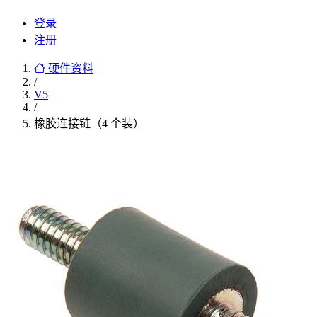
登录
注册
硬件资料
/
V5
/
橡胶连接链（4 个装）