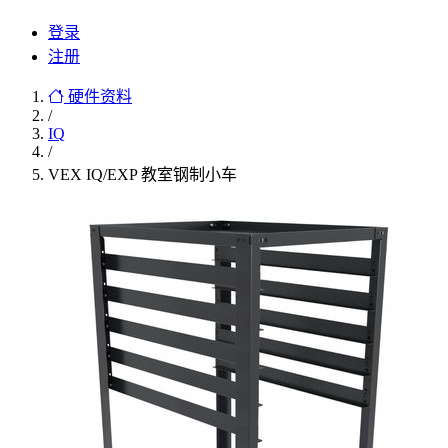
登录
注册
硬件资料
/
IQ
/
VEX IQ/EXP 教室钢制小车